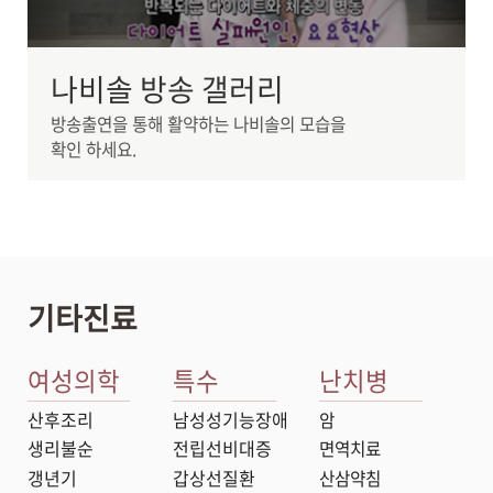
나비솔 방송 갤러리
방송출연을 통해 활약하는 나비솔의 모습을
확인 하세요.
기타진료
여성의학
특수
난치병
산후조리
남성성기능장애
암
생리불순
전립선비대증
면역치료
갱년기
갑상선질환
산삼약침