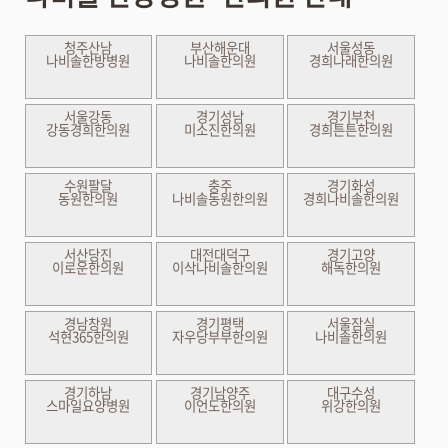
청주산남
부산해운대
서울성동
나비솔한방병원
나비솔한의원
경희나래한의원
서울강동
경기성남
경기부천
강동경희한의원
미소진한의원
경희튼튼한의원
수원팔달
충주
경기화성
동원한의원
나비솔동원한의원
경희나비솔한의원
서산당진
대전대덕구
경기고양
이로운한의원
이삭나비솔한의원
해독한의원
경남창원
경기평택
서울잠실
석현365한의원
자우당부부한의원
나비솔한의원
경기하남
경기남양주
대구수성
스마일요양병원
이언도한의원
위강한의원