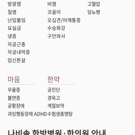
방광염
비염
고혈압
질염
코골이
당뇨병
난임불임
오십견/어깨통증
요실금
수승화강
냉증
구안와사
자궁근종
자궁내막증
임신튼살
마음
한약
우울증
공진단
불면증
경옥고
공황장애
계절보약
과잉행동장애 ADHD
수험생총명탕
나비솔 한방병원·한의원 안내